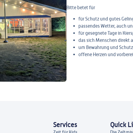
Bitte betet für
für Schutz und gutes Gelin
passendes Wetter, auch und
für gesegnete Tage in Kier
das sich Menschen direkt a
um Bewahrung und Schutz 
offene Herzen und vorbere
Services
Quick L
Zeit für Kids
Die Zeltmi