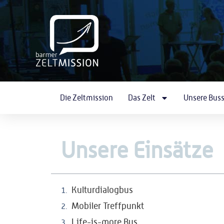
Die Zeltmission
Das Zelt
Unsere Bus
Unsere Einsätze
Kulturdialogbus
Mobiler Treffpunkt
Life-is-more Bus