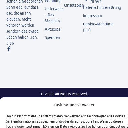
Werbung
seinen eingeborenen
78 441
Einsatzplan
Sohn gab, auf dass
Datenschutzerklärung
Unterwegs
alle, die an ihn
– Das
Impressum
glauben, nicht
Magazin
Cookie-Richtlinie
verloren werden,
Aktuelles
(EU)
sondern das ewige
Leben haben. Joh.
Spenden
3,16
© 2026 All Rights Reserved.
Zustimmung verwalten
Um dir ein optimales Erlebnis zu bieten, verwenden wir Technologien wie Cookies,
Geräteinformationen zu speichern und/oder darauf zuzugreifen. Wenn du diesen
Technologien zustimmst, können wir Daten wie das Surfverhalten oder eindeutige I