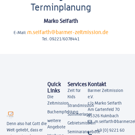
Terminplanung
Marko Seifarth
m.seifarth@barmer-zeltmission.de
E-Mail:
Tel.: 09221/6078441
Quick
Services
Kontakt
Links
Zeit für
Barmer Zeltmission
Die
Kids
e.V.
Zeltmission
c/o Marko Seifarth
Strandmission
Am Gartenfeld 70
Buchempfehlung
Sommerlager
95326 Kulmbach
weitere
m.seifarth@barmerzel
Gebietsmission
Denn also hat Gott die
Angebote
Welt geliebt, dass er
+49 (0) 9221 60
Seminarangebote