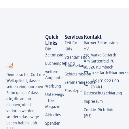
Quick
Services
Kontakt
Links
Zeit für
Barmer Zeltmission
Die
Kids
e.V.
Zeltmission
c/o Marko Seifarth
Strandmission
Am Gartenfeld 70
Buchempfehlung
Sommerlager
95326 Kulmbach
weitere
m.seifarth@barmerzel
Gebietsmission
Denn also hat Gott die
Angebote
Welt geliebt, dass er
+49 (0) 9221 60
Seminarangebote
Werbung
seinen eingeborenen
78 441
Einsatzplan
Sohn gab, auf dass
Datenschutzerklärung
Unterwegs
alle, die an ihn
– Das
Impressum
glauben, nicht
Magazin
Cookie-Richtlinie
verloren werden,
Aktuelles
(EU)
sondern das ewige
Leben haben. Joh.
Spenden