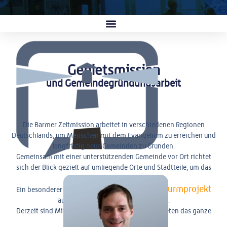
Gebietsmission
und Gemeindegründungsarbeit
Die Barmer Zeltmission arbeitet in verschiedenen Regionen
Deutschlands, um Menschen mit dem Evangelium zu erreichen und
langfristig neue Gemeinden zu Gründen.
Gemeinsam mit einer unterstützenden Gemeinde vor Ort richtet
sich der Blick gezielt auf umliegende Orte und Stadtteile, um das
Evangelium dort zu verbreiten.
Leuchtturmprojekt
Ein besonderer Schwerpunkt wird beim
auf den Norden Deutschlands gelegt.
Derzeit sind Mitarbeiter in folgenden Orten/Gebieten das ganze
Jahr über tätig: