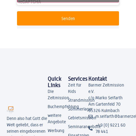
Senden
Quick
Services
Kontakt
Links
Zeit für
Barmer Zeltmission
Die
Kids
e.V.
Zeltmission
c/o Marko Seifarth
Strandmission
Am Gartenfeld 70
Buchempfehlung
Sommerlager
95326 Kulmbach
weitere
m.seifarth@barmerzel
Gebietsmission
Denn also hat Gott die
Angebote
Welt geliebt, dass er
+49 (0) 9221 60
Seminarangebote
Werbung
seinen eingeborenen
78 441
Einsatzplan