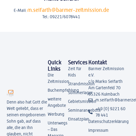
m.seifarth@barmer-zeltmission.de
E-Mail:
Tel.: 09221/6078441
Quick
Services
Kontakt
Links
Zeit für
Barmer Zeltmission
Die
Kids
e.V.
Zeltmission
c/o Marko Seifarth
Strandmission
Am Gartenfeld 70
Buchempfehlung
Sommerlager
95326 Kulmbach
weitere
m.seifarth@barmerzel
Gebietsmission
Denn also hat Gott die
Angebote
Welt geliebt, dass er
+49 (0) 9221 60
Seminarangebote
Werbung
seinen eingeborenen
78 441
Einsatzplan
Sohn gab, auf dass
Datenschutzerklärung
Unterwegs
alle, die an ihn
– Das
Impressum
glauben, nicht
Magazin