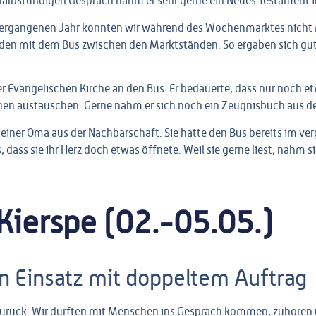
m halbstündigen Gespräch nahm er sehr gerne ein
Neues Testament i
m vergangenen Jahr konnten wir während des Wochenmarktes nicht 
den mit dem Bus zwischen den Marktständen. So ergaben sich gu
r Evangelischen Kirche an den Bus. Er bedauerte, dass nur noch 
hen austauschen. Gerne nahm er sich noch ein Zeugnisbuch aus d
ner Oma aus der Nachbarschaft. Sie hatte den Bus bereits im ver
dass sie ihr Herz doch etwas öffnete. Weil sie gerne liest, nahm si
 Kierspe (02.-05.05.)
in Einsatz mit doppeltem Auftrag
e zurück. Wir durften mit Menschen ins Gespräch kommen, zuhören 