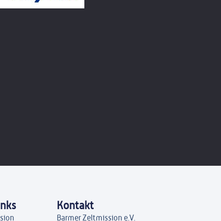
inks
Kontakt
ssion
Barmer Zeltmission e.V.