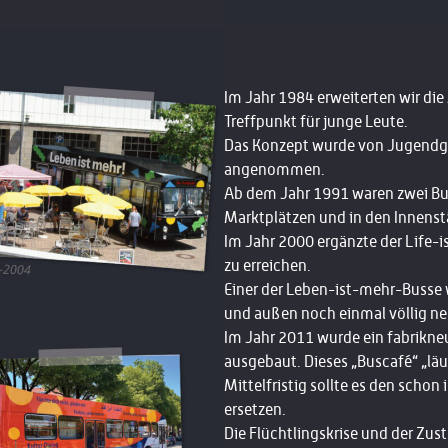
Im Jahr 1984 erweiterten wir die
Treffpunkt
für junge Leute.
Das Konzept wurde von Jugendg
angenommen.
Ab dem Jahr 1991
waren
zwei Bu
Marktplätzen und in den Innenst
Im Jahr 2000 ergänzte der Life-i
zu erreichen.
Einer der Leben-ist-mehr-Busse w
und außen noch einmal völlig neu
Im Jahr 2011 wurde ein fabrikne
ausgebaut. Dieses „Buscafé“ „läu
Mittelfristig sollte es den sch
ersetzen.
Die Flüchtlingskrise und der Zus